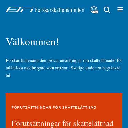
Focustrap
Focustrap
start
end
EN
Välkommen!
Forskarskattenämnden prövar ansökningar om skattelättnader för 
utländska medborgare som arbetar i Sverige under en begränsad 
tid.
FÖRUTSÄTTNINGAR FÖR SKATTELÄTTNAD
Förutsättningar för skattelättnad